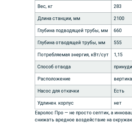
Вес, кг
283
Длина станции, мм
2100
Глубина подводящей трубы, мм
660
Глубина отводящей трубы, мм
555
Потребляемая энергия, кВт/сут
1,15
Способ отвода
принуд
Расположение
вертик
Насос для откачки
Есть
Удлинен. корпус
нет
Евролос Про — не просто септик, а иннов
снижать вредное воздействие на окружа