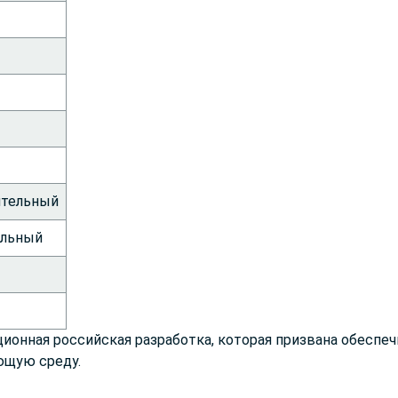
ительный
альный
ационная российская разработка, которая призвана обеспе
ющую среду.