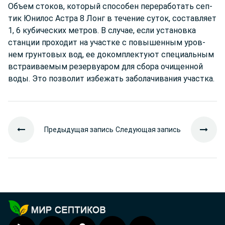
Объ­ем сто­ков, ко­то­рый спо­со­бен пе­ре­ра­бо­тать сеп­
тик Юни­лос Ас­тра 8 Лонг в те­че­ние су­ток, сос­тав­ля­ет
1, 6 ку­би­чес­ких мет­ров. В слу­чае, ес­ли ус­та­нов­ка
стан­ции про­хо­дит на учас­тке с по­вы­шен­ным уров­
нем грун­то­вых вод, ее до­ком­плек­ту­ют спе­ци­аль­ным
встра­ива­емым ре­зер­ву­аром для сбо­ра очи­щен­ной
во­ды. Это поз­во­лит из­бе­жать за­бо­ла­чи­ва­ния учас­тка.
Предыдущая запись
Следующая запись